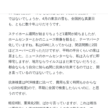
変に戸惑いますね。つい数日前まで朝の冷え込みは平地で
0℃前後だったのに、明日の日中は30℃前後、この日較差
30℃は人生初レベルかもしれません。大陸の内陸部レベル
ではないでしょうか。4月の東京の雪も、全国的な真夏日
も、ともに数十年ぶりだそうです。
ステイホーム週間が始まりちょうど1週間が経ちましたが、
ホームセンターとかのニュース映像を観ると、テーマパーク
化していますね。私はGWに入ってからは、閉店間際に2回
ほどスーパーに行っただけですが、平時の半分くらいの客は
居ました。ニュースのホームセンターなら、私は入らずに即
帰宅しますが、地方ならウイルスはまだ来てないだろうと、
都会ならもう自分に知らぬ間に抗体が出来てるのではと、開
き直っているのではないでしょうか。
抗体検査はPCR検査に比べて、費用も安く時間もかからな
い(10分程度)ので、早期に全国で検査したらいいのに、と思
うのですが。
軽症8割、重篤化2割、ばかり言っていますが、これは相当