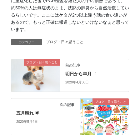
に重症化した後でPCR検査を経た人の中の割合であって、
約50%の人は無症状のまま、沈黙の肺炎から自然治癒してい
るらしいです。ここにはケタが2つ以上違う話の食い違いが
あるので、もっと正確に報道しないといけないなぁと思って
います。
ブログ・日々思うこと
カテゴリー
ブログ・日々思うこと
前の記事
明日から皐月 ！
2020年4月30日
ブログ・日々思うこと
次の記事
五月晴れ 🌟
2020年5月4日