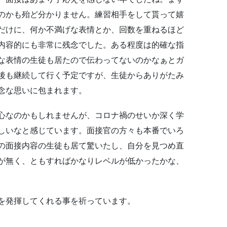
のかも殆ど分かりません。練習相手をして貰って嬉
だけに、何か不満げな表情とか、回数を重ねるほど
内容的にも非常に残念でした。ある程度は的確な指
な表情の生徒も居たので伝わってないのかなぁとガ
後も継続して行く予定ですが、生徒からありがたみ
念な思いに包まれます。
心なのかもしれませんが、コロナ禍のせいか深く学
しいなと感じています。面接官の方々も本番でいろ
の面接内容の生徒も居て驚いたし、自分を見つめ直
が無く、ともすればかなりレベルが低かったかな、
を発揮してくれる事を祈っています。