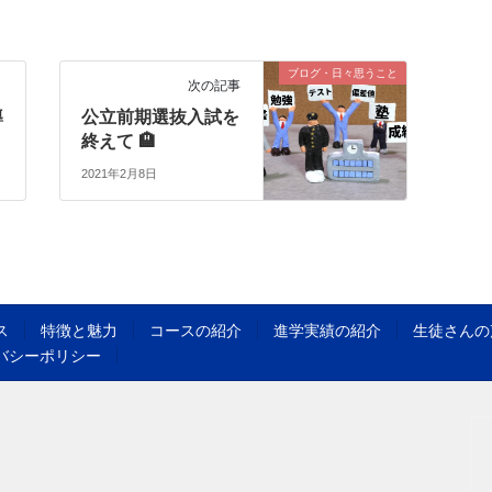
ブログ・日々思うこと
次の記事
導
公立前期選抜入試を
終えて 🏨
2021年2月8日
ス
特徴と魅力
コースの紹介
進学実績の紹介
生徒さんの
バシーポリシー