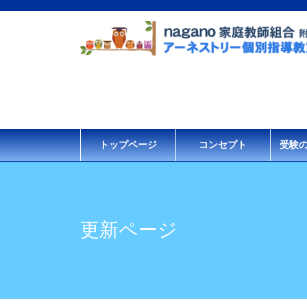
コ
ナ
ン
ビ
テ
ゲ
ン
ー
ツ
シ
に
ョ
移
ン
動
に
移
トップページ
コンセプト
受験
動
更新ページ