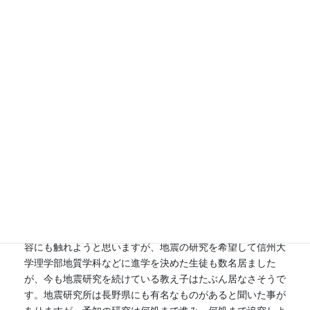
震の時の長野市15階のマンション室内は、2分ほどの大きな
横揺れが続き、マンション高層階の危険度を強烈に感じたも
のでした。
今回は都心でも震度3〜4で、地鳴りまで聴こえたというコ
メントを多く耳にしました。東京のタワーマンションの高層
階住民はどうだったのか、10年前はもっと凄かったのか、
あまりニュースで聞かないので全く私は知りませんが、被害
具合をお聞きしたいと思っています。免震構造になっている
ので、高層階ほど大きく揺れる筈なのですよね。でも実際の
被害状況はあまり話題にはならない。マンションデベロッパ
ーが敢えてリークを故意に止めているのではないかと疑って
しまいます。
家庭教師・個別指導塾のブログ的には、せめて地震の解説く
らいしなさいと言われそうなので、最後に勉強学習面での内
容にも触れようと思いますが、地震の研究を希望して信州大
学理学部地質学科などに進学を決めた生徒も数名居ました
が、今も地震研究を続けている教え子はたぶん居なさそうで
す。地震研究所は長野県にも有名なものがあると聞いた事が