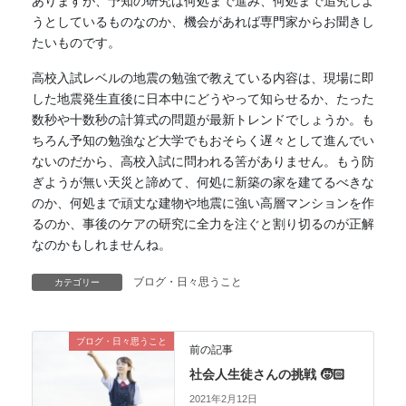
ありますが、予知の研究は何処まで進み、何処まで追究しよ
うとしているものなのか、機会があれば専門家からお聞きし
たいものです。
高校入試レベルの地震の勉強で教えている内容は、現場に即
した地震発生直後に日本中にどうやって知らせるか、たった
数秒や十数秒の計算式の問題が最新トレンドでしょうか。も
ちろん予知の勉強など大学でもおそらく遅々として進んでい
ないのだから、高校入試に問われる筈がありません。もう防
ぎようが無い天災と諦めて、何処に新築の家を建てるべきな
のか、何処まで頑丈な建物や地震に強い高層マンションを作
るのか、事後のケアの研究に全力を注ぐと割り切るのが正解
なのかもしれませんね。
ブログ・日々思うこと
カテゴリー
ブログ・日々思うこと
前の記事
社会人生徒さんの挑戦 🧒🏻
2021年2月12日