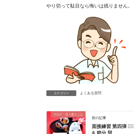
やり切って駄目なら悔いは残りません。
よくある質問
カテゴリー
ブログ・日々思うこと
前の記事
面接練習 第四弾 🤷‍♂️
& 節分 👹