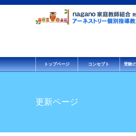
コ
ナ
ン
ビ
テ
ゲ
ン
ー
ツ
シ
に
ョ
移
ン
動
に
移
トップページ
コンセプト
受験
動
更新ページ