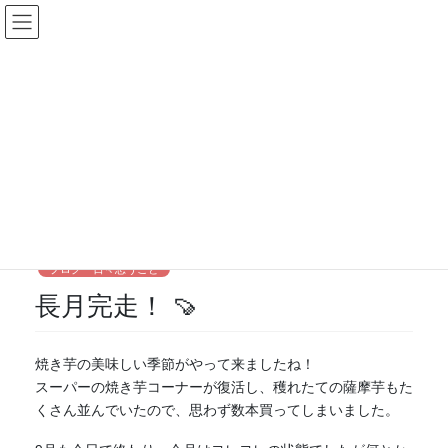
コ
ナ
ン
ビ
テ
ゲ
ン
ー
ツ
シ
更新ページ
に
ョ
移
ン
動
に
HOME
更新ページ
ブログ・日々思うこと
長月完走！ 🍠
移
動
2020年9月30日
earnestly
ブログ・日々思うこと
長月完走！ 🍠
焼き芋の美味しい季節がやって来ましたね！
スーパーの焼き芋コーナーが復活し、穫れたての薩摩芋もた
くさん並んでいたので、思わず数本買ってしまいました。