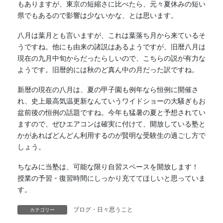
もありますが、東京の短縮さに比べたら、元々夏休みの短い
県でもあるので影響は少ないかな、とは思います。
八月は葉月とも言いますが、これは葉落ち月から来ているそ
うですね。他にも由来の諸説はあるようですが、旧暦八月は
現在の九月中旬からだったらしいので、こちらの説が有力な
ようです。旧暦的には秋のど真ん中の月だった訳ですね。
新暦の現在の八月は、夏の甲子園も例年なら恒例に開催さ
れ、史上最高気温更新なんていうワイドショーの大騒ぎもお
盆前後の恒例の話題ですね。今年も猛暑の夏と予想されてい
ますので、ぜひエアコンは確実に付けて、開放している塾と
かがあればどんどん利用するのが賢明な受験生の過ごし方で
しょう。
ちなみに当塾は、可能な限り自習スペースを開放します！
授業の予習・復習時間にしっかり充ててほしいと思っていま
す。
ブログ・日々思うこと
カテゴリー