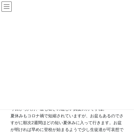
コ
ナ
ン
ビ
テ
ゲ
ン
ー
ツ
シ
更新ページ
に
ョ
移
ン
動
に
HOME
更新ページ
ブログ・日々思うこと
葉月 🍃
移
動
2020年8月1日
earnestly
ブログ・日々思うこと
葉月 🍃
今日から八月、最も暑さの厳しい真夏の月ですね。
夏休みもコロナ禍で短縮されていますが、お盆もあるのでさ
すがに順次2週間ほどの短い夏休みに入って行きます。お盆
が明ければ早めに登校が始まるようで少し生徒達が可哀想で