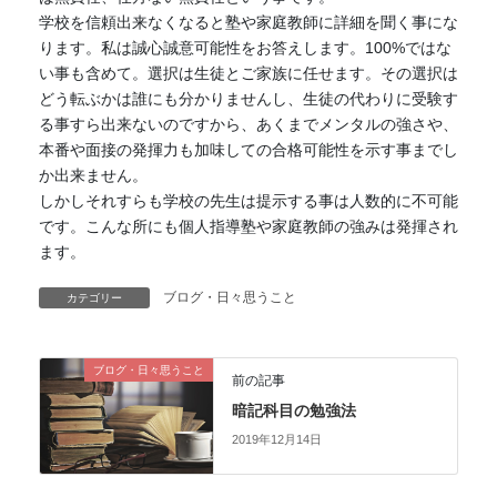
学校を信頼出来なくなると塾や家庭教師に詳細を聞く事にな
ります。私は誠心誠意可能性をお答えします。100%ではな
い事も含めて。選択は生徒とご家族に任せます。その選択は
どう転ぶかは誰にも分かりませんし、生徒の代わりに受験す
る事すら出来ないのですから、あくまでメンタルの強さや、
本番や面接の発揮力も加味しての合格可能性を示す事までし
か出来ません。
しかしそれすらも学校の先生は提示する事は人数的に不可能
です。こんな所にも個人指導塾や家庭教師の強みは発揮され
ます。
ブログ・日々思うこと
カテゴリー
ブログ・日々思うこと
前の記事
暗記科目の勉強法
2019年12月14日