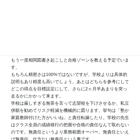
れは厳しすぎるのでは、というライン位置だったり、果たし
てそれは合格者中位のラインなのか、それとも各相関項目の
ボーダーラインなのか、その中間の各中学独自のラインなの
か、一貫性が見られず読めないケースもちらほら。
あまりに乖離を感じる場合は、それを叩き台にした合格ライ
ンを書き起こします。ほとんどは想定内なので、そこに合格
ゾーンを教えます。
まだ2学期の通知票も開示されてないので、改めて開示後に
もう一度相関図書き起こしと合格ゾーンを教える予定でいま
す。
もちろん精密さは100%ではないですが、学校よりは具体的
説明もあり精度も高いでしょう。あとはどちらを参考にして
どこの得点を目標設定にして、さらに2ヶ月半あまりを突っ
走るかにかかって来ます。
学校は厳しすぎる無茶を言って志望校を下げさせるか、私立
併願を勧めてリスク軽減を機械的に図ります。挙句は「塾か
家庭教師付けた方がいいね」と責任転嫁したり。学校の先生
はクラス全員の成績移行の把握や合格の責任なんて取れない
のです。無責任というより業務範囲オーバー。無責任といえ
ば無責任、仕方ない無責任という事です。