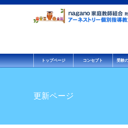
コ
ナ
ン
ビ
テ
ゲ
ン
ー
ツ
シ
に
ョ
移
ン
動
に
移
トップページ
コンセプト
受験
動
更新ページ